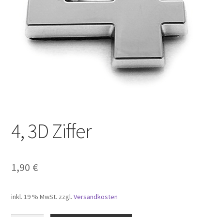
Carrito
Cart
Cart
Checkout
Checkout
4, 3D Ziffer
Completa transazione
Confirmar
1,90
€
Datenschutz
inkl. 19 % MwSt.
zzgl.
Versandkosten
Il mio account