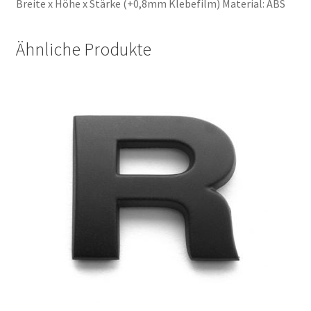
Breite x Höhe x Stärke (+0,8mm Klebefilm) Material: ABS
Negozio
Ähnliche Produkte
Panier
Shop
Shop
Shop
Tienda
Validation
Versandkosten
Warenkorb