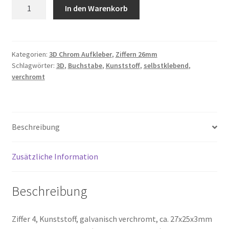
4,
In den Warenkorb
3D
Impressum
Ziffer
Menge
Kasse
Kategorien:
3D Chrom Aufkleber
,
Ziffern 26mm
Schlagwörter:
3D
,
Buchstabe
,
Kunststoff
,
selbstklebend
,
Mein Konto
verchromt
Mi cuenta
Beschreibung
Mijn account
Mon compte
Zusätzliche Information
My Account
Beschreibung
My Account
Ziffer 4, Kunststoff, galvanisch verchromt, ca. 27x25x3mm