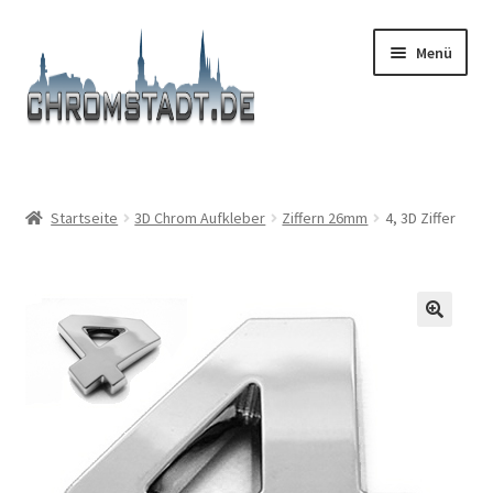
Zur
Zum
Menü
Navigation
Inhalt
springen
springen
Start
#9366 (kein Titel)
Startseite
3D Chrom Aufkleber
Ziffern 26mm
4, 3D Ziffer
Afronden
AGB
Boutique
Carrello