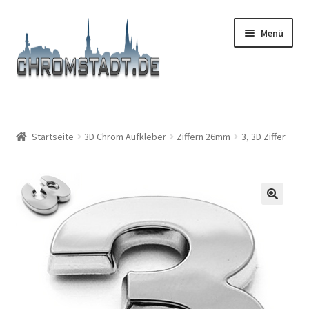
Zur
Zum
Menü
Navigation
Inhalt
springen
springen
Start
#9366 (kein Titel)
Startseite
3D Chrom Aufkleber
Ziffern 26mm
3, 3D Ziffer
Afronden
AGB
Boutique
Carrello