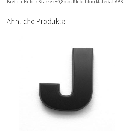
Breite x Höhe x Stärke (+0,8mm Klebefilm) Material: ABS
Negozio
Ähnliche Produkte
Panier
Shop
Shop
Shop
Tienda
Validation
Versandkosten
Warenkorb