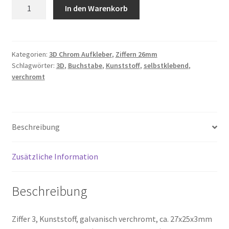
3,
In den Warenkorb
3D
Impressum
Ziffer
Menge
Kasse
Kategorien:
3D Chrom Aufkleber
,
Ziffern 26mm
Schlagwörter:
3D
,
Buchstabe
,
Kunststoff
,
selbstklebend
,
Mein Konto
verchromt
Mi cuenta
Beschreibung
Mijn account
Mon compte
Zusätzliche Information
My Account
Beschreibung
My Account
Ziffer 3, Kunststoff, galvanisch verchromt, ca. 27x25x3mm