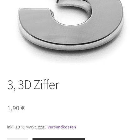
Carrito
Cart
Cart
Checkout
Checkout
3, 3D Ziffer
Completa transazione
Confirmar
1,90
€
Datenschutz
inkl. 19 % MwSt.
zzgl.
Versandkosten
Il mio account