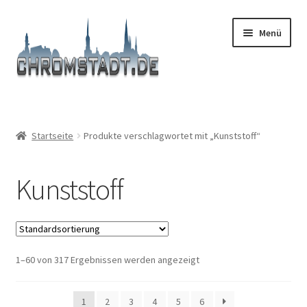
Zur
Zum
Menü
Navigation
Inhalt
springen
springen
Start
#9366 (kein Titel)
Startseite
Produkte verschlagwortet mit „Kunststoff“
Afronden
Kunststoff
AGB
Boutique
1–60 von 317 Ergebnissen werden angezeigt
Carrello
1
2
3
4
5
6