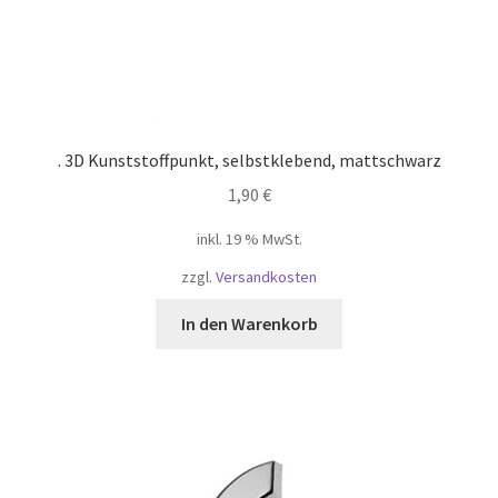
Widerruf
Winkel
. 3D Kunststoffpunkt, selbstklebend, mattschwarz
Winkelkarretje
1,90
€
Корзина
inkl. 19 % MwSt.
zzgl.
Versandkosten
Магазин
In den Warenkorb
Моя учетная запись
Оформить заказ