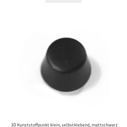
Impressum
Kasse
Mein Konto
Mi cuenta
Mijn account
Mon compte
My Account
My Account
. 3D Kunststoffpunkt klein, selbstklebend, mattschwarz