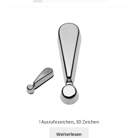
Carrito
Cart
Cart
Checkout
Checkout
Completa transazione
Confirmar
Datenschutz
! Ausrufezeichen, 3D Zeichen
Weiterlesen
Il mio account