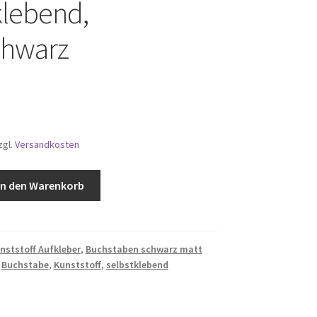
klebend,
chwarz
zgl.
Versandkosten
In den Warenkorb
stabe,
nststoff Aufkleber
,
Buchstaben schwarz matt
,
Buchstabe
,
Kunststoff
,
selbstklebend