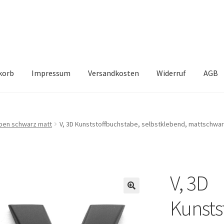
korb
Impressum
Versandkosten
Widerruf
AGB
ue
Carrello
Carrito
Cart
Cart
Checkout
Checkout
ben schwarz matt
V, 3D Kunststoffbuchstabe, selbstklebend, mattschwa
tz
Il mio account
Impressum
Kasse
Mein Konto
Mi cuenta
ount
Negozio
Panier
Shop
Shop
Shop
Tienda
Validation
V, 3D
inkelkarretje
Корзина
Магазин
Моя учетная запись
Kunsts