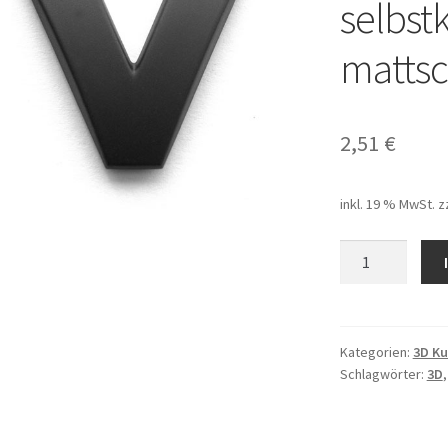
selbst
matts
2,51
€
inkl. 19 % MwSt.
z
V,
3D
Kunststoffbuch
selbstklebend,
mattschwarz
Kategorien:
3D Ku
Schlagwörter:
3D
Menge