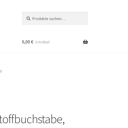
Suche
Suchen
nach:
0,00
€
0 Artikel
rz
toffbuchstabe,