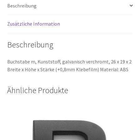
Negozio
Beschreibung
Panier
Zusätzliche Information
Shop
Beschreibung
Shop
Buchstabe m, Kunststoff, galvanisch verchromt, 26 x 19 x 2
Breite x Höhe x Stärke (+0,8mm Klebefilm) Material: ABS
Shop
Tienda
Ähnliche Produkte
Validation
Versandkosten
Warenkorb