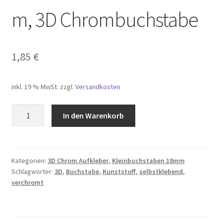
m, 3D Chrombuchstabe
Impressum
Kasse
1,85
€
Mein Konto
inkl. 19 % MwSt.
zzgl.
Versandkosten
Mi cuenta
m,
In den Warenkorb
3D
Mijn account
Chrombuchstabe
Menge
Mon compte
Kategorien:
3D Chrom Aufkleber
,
Kleinbuchstaben 18mm
Schlagwörter:
3D
,
Buchstabe
,
Kunststoff
,
selbstklebend
,
My Account
verchromt
My Account