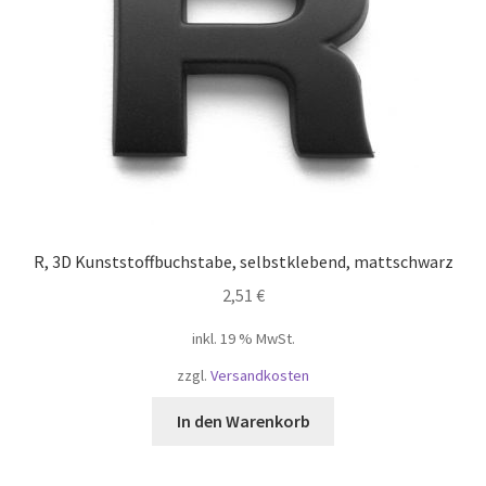
Widerruf
Winkel
Winkelkarretje
Корзина
R, 3D Kunststoffbuchstabe, selbstklebend, mattschwarz
Магазин
2,51
€
Моя учетная запись
inkl. 19 % MwSt.
zzgl.
Versandkosten
Оформить заказ
In den Warenkorb