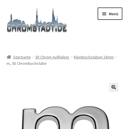
Zur
Zum
Menü
Navigation
Inhalt
springen
springen
Start
#9366 (kein Titel)
Startseite
3D Chrom Aufkleber
Kleinbuchstaben 18mm
m, 3D Chrombuchstabe
Afronden
AGB
Boutique
Carrello