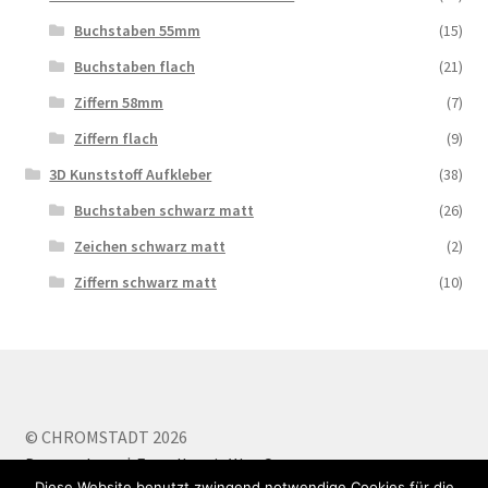
Buchstaben 55mm
(15)
Buchstaben flach
(21)
Ziffern 58mm
(7)
Ziffern flach
(9)
3D Kunststoff Aufkleber
(38)
Buchstaben schwarz matt
(26)
Zeichen schwarz matt
(2)
Ziffern schwarz matt
(10)
© CHROMSTADT 2026
Datenschutz
Erstellt mit WooCommerce
.
Diese Website benutzt zwingend notwendige Cookies für die