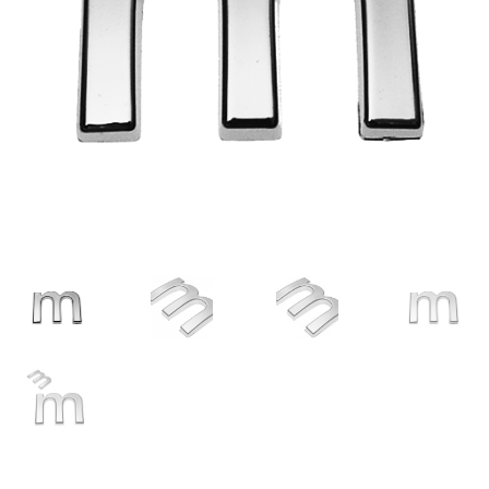
Carrito
Cart
Cart
Checkout
Checkout
Completa transazione
Confirmar
Datenschutz
Il mio account