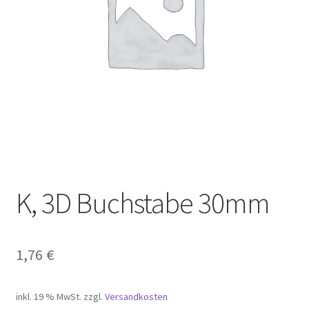
Carrito
Cart
Cart
Checkout
Checkout
Completa transazione
K, 3D Buchstabe 30mm
Confirmar
1,76
€
Datenschutz
inkl. 19 % MwSt.
zzgl.
Versandkosten
Il mio account