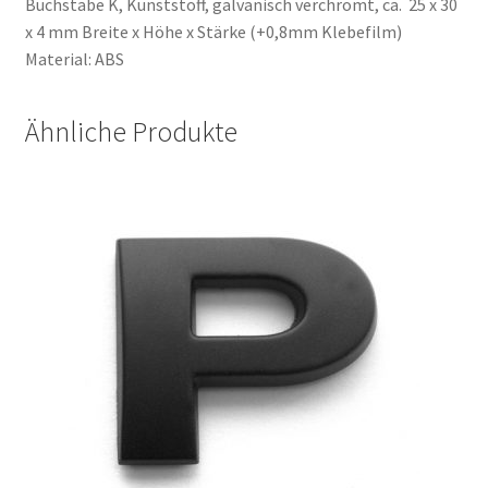
Buchstabe K, Kunststoff, galvanisch verchromt, ca. 25 x 30
Negozio
x 4 mm Breite x Höhe x Stärke (+0,8mm Klebefilm)
Material: ABS
Panier
Ähnliche Produkte
Shop
Shop
Shop
Tienda
Validation
Versandkosten
Warenkorb