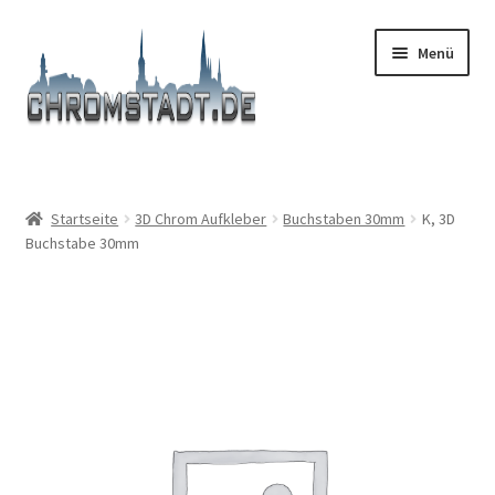
Zur
Zum
Menü
Navigation
Inhalt
springen
springen
Start
#9366 (kein Titel)
Startseite
3D Chrom Aufkleber
Buchstaben 30mm
K, 3D
Buchstabe 30mm
Afronden
AGB
Boutique
Carrello