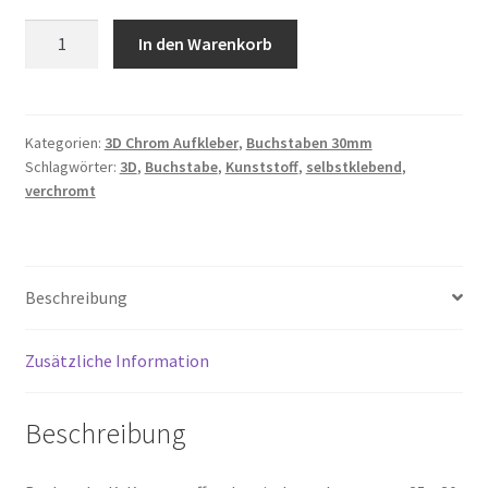
K,
In den Warenkorb
Impressum
3D
Buchstabe
Kasse
30mm
Menge
Kategorien:
3D Chrom Aufkleber
,
Buchstaben 30mm
Mein Konto
Schlagwörter:
3D
,
Buchstabe
,
Kunststoff
,
selbstklebend
,
verchromt
Mi cuenta
Mijn account
Beschreibung
Mon compte
Zusätzliche Information
My Account
Beschreibung
My Account