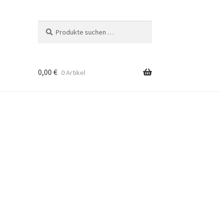
Suche
Suchen
nach:
0,00
€
0 Artikel