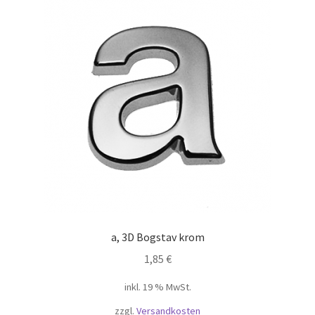
Carrito
Cart
Cart
Checkout
Checkout
Completa transazione
Confirmar
a, 3D Bogstav krom
1,85
€
Datenschutz
inkl. 19 % MwSt.
Il mio account
zzgl.
Versandkosten