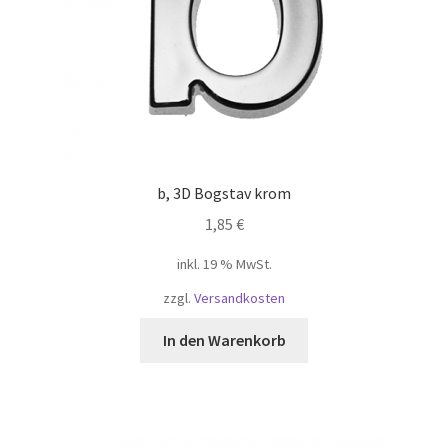
Widerruf
Winkel
Winkelkarretje
b, 3D Bogstav krom
Корзина
1,85
€
Магазин
inkl. 19 % MwSt.
zzgl.
Versandkosten
Моя учетная запись
In den Warenkorb
Оформить заказ