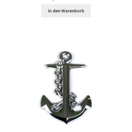
In den Warenkorb
Impressum
Kasse
Mein Konto
Mi cuenta
Mijn account
Mon compte
My Account
My Account