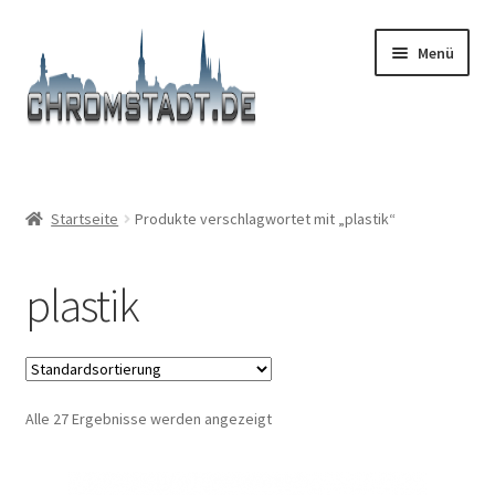
Zur
Zum
Menü
Navigation
Inhalt
springen
springen
Start
#9366 (kein Titel)
Startseite
Produkte verschlagwortet mit „plastik“
Afronden
plastik
AGB
Boutique
Alle 27 Ergebnisse werden angezeigt
Carrello