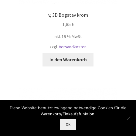
v, 3D Bogstav krom
1,85
€
inkl. 19 % MwSt.
zzgl.
Versandkosten
In den Warenkorb
Diese Website benutzt zwingend notwendige Cookies für die
Warenkorb/Einkaufsfunktion.
0
Ok
Suche
Suchen